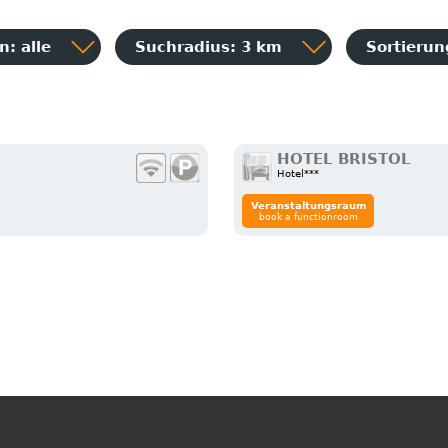
: alle
Suchradius: 3 km
Sortieru
HOTEL BRISTOL
Hotel***
Veranstaltungsraum
book a functionroom