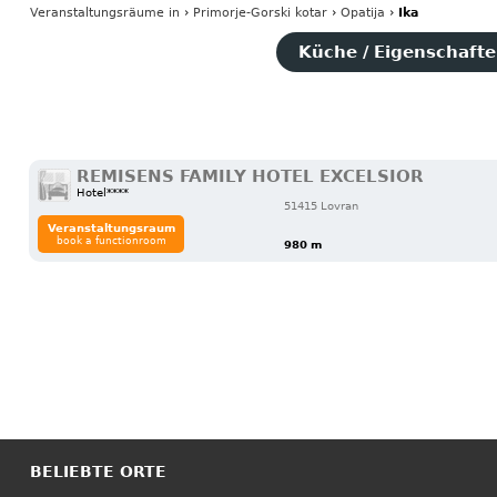
Veranstaltungsräume
in
›
Primorje-Gorski kotar
›
Opatija
›
Ika
Küche / Eigenschaften
REMISENS FAMILY HOTEL EXCELSIOR
Hotel****
51415 Lovran
Veranstaltungsraum
book a functionroom
980 m
BELIEBTE ORTE