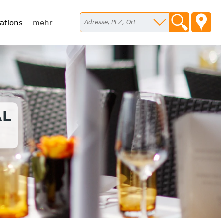
ations
mehr
AL