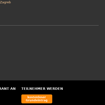
Zagreb
RANT AN
TEILNEHMER WERDEN
kostenloser
Grundeintrag