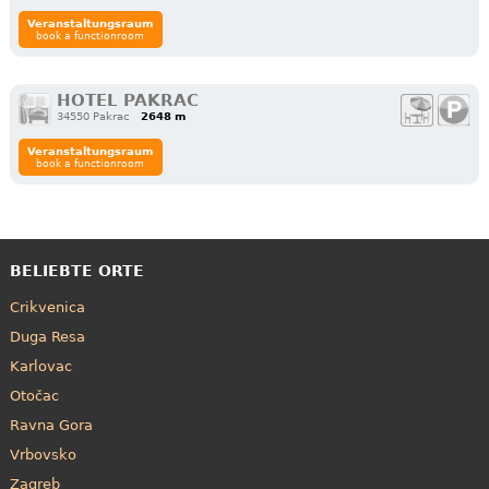
Veranstaltungsraum
book a functionroom
HOTEL PAKRAC
34550 Pakrac
2648 m
Veranstaltungsraum
book a functionroom
BELIEBTE ORTE
Crikvenica
Duga Resa
Karlovac
Otočac
Ravna Gora
Vrbovsko
Zagreb