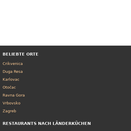
BELIEBTE ORTE
Crikvenica
Duga Resa
Karlovac
Otočac
Ravna Gora
Vrbovsko
Zagreb
RESTAURANTS NACH LÄNDERKÜCHEN